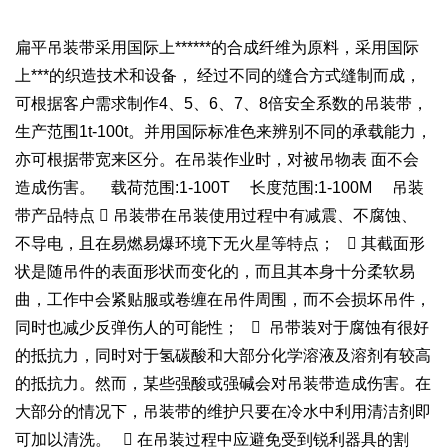
扁平吊装带采用国际上******的合成纤维为原料，采用国际
上***的织造技术和设备， 经过不同的缝合方式缝制而成，
可根据客户需求制作4、5、6、7、8倍安全系数的吊装带，
生产范围1t-100t。并用国际标准色来辨别不同的承载能力，
亦可根据带宽来区分。在吊装作业时，对被吊物表 面不会
造成伤害。 载荷范围:1-100T 长度范围:1-100M 吊装
带产品特点  吊装带在吊装使用过程中有减震、不腐蚀、
不导电，且在易燃易爆环境下无火星等特点；  其截面形
状是随吊件的表面形状而变化的，而且其本身十分柔软易
曲，工作中会紧贴服或卷缠在吊件周围，而不会损坏吊件，
同时也减少反弹伤人的可能性；  吊带装对于腐蚀有很好
的抵抗力，同时对于氢碳酸和大部分化学溶液及溶剂有较高
的抵抗力。然而，某些强酸或强碱会对吊装带造成伤害。在
大部分的情况下，吊装带的维护只要在冷水中利用清洁剂即
可加以清洗。  在吊装过程中应避免受到锐利器具的割