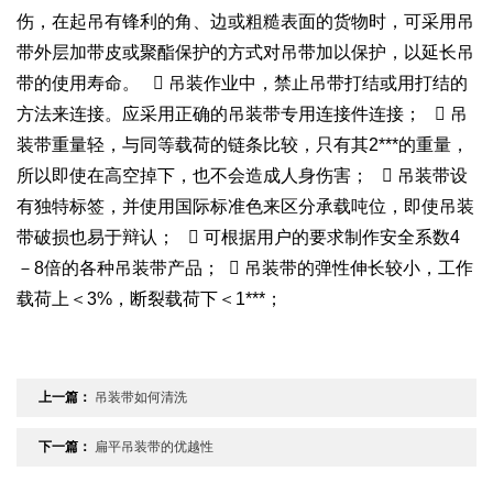
伤，在起吊有锋利的角、边或粗糙表面的货物时，可采用吊
带外层加带皮或聚酯保护的方式对吊带加以保护，以延长吊
带的使用寿命。  吊装作业中，禁止吊带打结或用打结的
方法来连接。应采用正确的吊装带专用连接件连接；  吊
装带重量轻，与同等载荷的链条比较，只有其2***的重量，
所以即使在高空掉下，也不会造成人身伤害；  吊装带设
有独特标签，并使用国际标准色来区分承载吨位，即使吊装
带破损也易于辩认；  可根据用户的要求制作安全系数4
－8倍的各种吊装带产品；  吊装带的弹性伸长较小，工作
载荷上＜3%，断裂载荷下＜1***；
上一篇：
吊装带如何清洗
下一篇：
扁平吊装带的优越性