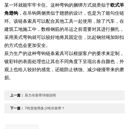
某一环就能牢牢卡住。这种弯钩的捆绑方式就类似于
欧式羊
角翅钩
，在吊钩两侧类似于翅膀的设计，也是为了能勾住链
环。该链条索具可以配合其他工具一起使用，除了汽车，在
建筑工地施工中，数根钢筋的吊运之前需要对其进行捆扎，
采用美式弯钩就可以较好地将其固定住，比起钢丝绳加卸扣
的方式也会更加安全。
辰力生产的这种弯钩链条索具可以根据客户的要求来定制，
镀彩锌的表面处理也让其在不同角度下呈现出各自颜色，外
观上也给人较好的感觉，还能防止锈蚀、减少碰撞带来的磨
损。
上一篇：
辰力吊装带详细说明
下一篇：
7吨货使用多少吨吊装带？