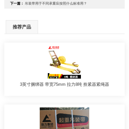
下一篇：
吊装带用于不同承重应按照什么标准用？
推荐产品
3英寸捆绑器 带宽75mm 拉力8吨 拴紧器紧绳器