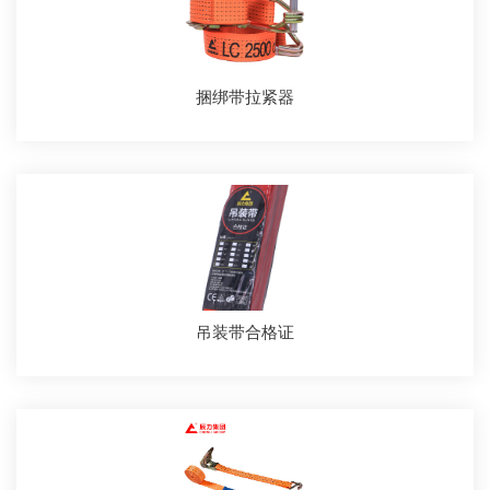
捆绑带拉紧器
吊装带合格证