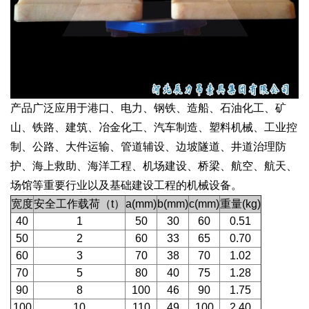
产品广泛应用于港口、电力、钢铁、造船、石油化工、矿
山、铁路、建筑、冶金化工、汽车制造、塑料机械、工业控
制、公路、大件运输、管道辅设、边坡隧道、井道治理防
护、海上救助、海洋工程、机场建设、桥梁、航空、航天、
场馆等重要行业以及基础建设工程的机械设备。
宽度
安全工作载荷（t）
a(mm)
b(mm)
c(mm)
重量(kg)
40
1
50
30
60
0.51
50
2
60
33
65
0.70
60
3
70
38
70
1.02
70
5
80
40
75
1.28
90
8
100
46
90
1.75
100
10
110
49
100
2.40