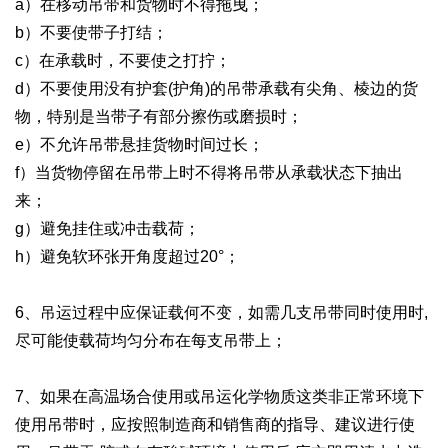
a）在移动吊带和货物时不得拖曳；
b）不要使带子打结；
c）在承载时，不要使之打拧；
d）不要使用没有护套(护角)的吊带承载有尖角、棱边的货
物，特别是当带子有部分擦伤或磨损时；
e）不允许吊带悬挂货物时间过长；
f）当货物停留在吊带上时不得将吊带从承载状态下抽出
来；
g）避免挂住或冲击载荷；
h）避免软环张开角度超过20°；
6、吊运过程中应保证载何不变，如需几支吊带同时使用时,
尽可能使载荷均匀分布在每支吊带上；
7、如果在高温场合使用或吊运化学物质这类非正常环境下
使用吊带时，应按照制造商和销售商的指导、建议进行使