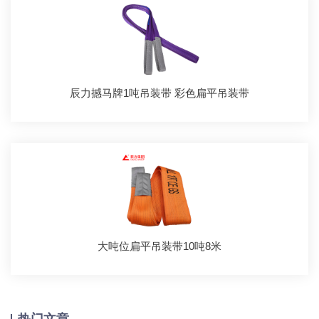
辰力撼马牌1吨吊装带 彩色扁平吊装带
大吨位扁平吊装带10吨8米