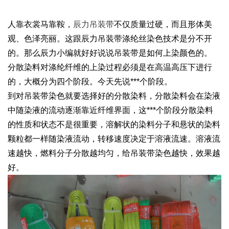
人靠衣裳马靠鞍，
辰力吊装带
不仅质量过硬，而且形体美
观、色泽亮丽。这跟辰力吊装带涤纶丝染色技术是分不开
的。那么辰力小编就好好说说吊装带是如何上染颜色的。
分散染料对涤纶纤维的上染过程必须是在高温高压下进行
的，大概分为四个阶段。今天先说***个阶段。
到对吊装带染色就要选择好的分散染料，分散染料会在染液
中随染液的流动逐渐靠近纤维界面，这***个阶段分散染料
的性质和状态不是很重要，溶解状的染料分子和悬状的染料
颗粒都一样随染液流动，转移速度决定于溶液流速。溶液流
速越快，燃料分子分散越均匀，给吊装带染色越快，效果越
好。