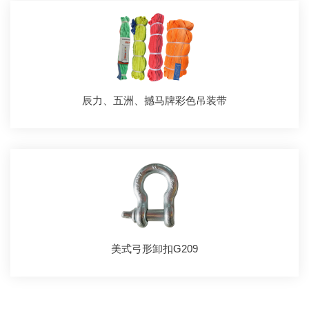
辰力、五洲、撼马牌彩色吊装带
美式弓形卸扣G209