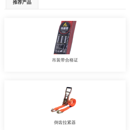
推荐产品
吊装带合格证
倒齿拉紧器