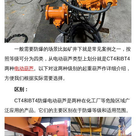
一般需要防爆的场景比如矿井下就是常见案例之一，按
照等级可分为四类，从电动葫芦类型上划分就是CT4和BT4
两种
电动葫芦
。以下对这两种级别的起重葫芦作详细介绍，
方便我们根据实际需要选择。
区别：
CT4和BT4防爆电动葫芦是两种在化工厂等危险区域广
泛应用的产品。它们的主要区别在于防爆等级和适用范围。