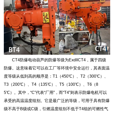
CT4防爆电动葫芦的防爆等级为ExdIICT4，属于四级
防爆。这意味着它可以在工厂等环境中安全运行，其表面温
度等级从低到高的顺序是：T1（450℃）、T2（300℃）、
T3（200℃）、T4（135℃）、T5（100℃）、T6（8
5℃）。其中，“C”代表“厂用”，而“T4”则表示防爆电机可以
承受的高温温度组别。它是最广泛的等级，可用于具有防爆
级不高于B级或C级，引燃温度组别不低于T4组的可燃性气