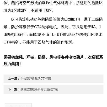
体、蒸汽与空气形成的爆炸性气体环境中，所适用的危险区
域为1区或2区，不适用于0区。
BT4防爆电动葫芦的防爆等级为ExdIIBT4，属于三级防
爆，防护等级低于CT4防爆电机。因此，它只适用于ⅡA、Ⅱ
B的使用条件，而ⅡC则不适用。BT4电动葫芦的使用环境比
CT4稍窄，不能用于乙炔气体的运作场所。
需要钢丝绳、环链、防爆、风电等各种电动葫芦，欢迎联系
辰力集团！
上一篇：
手拉葫芦齿轮的0字标记
下一篇：
测量起重链条所需长度的方法