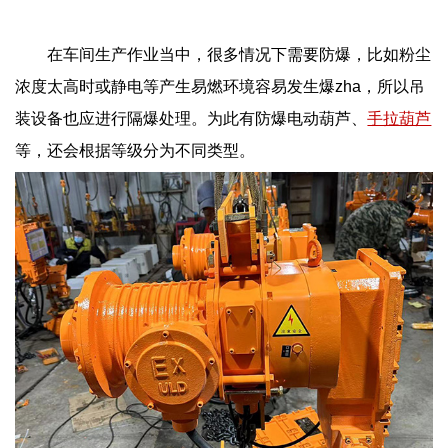
在车间生产作业当中，很多情况下需要防爆，比如粉尘
浓度太高时或静电等产生易燃环境容易发生爆zha，所以吊
装设备也应进行隔爆处理。为此有防爆电动葫芦、
手拉葫芦
等，还会根据等级分为不同类型。