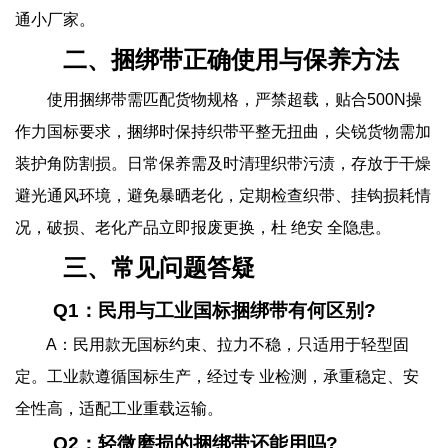
通小厂家。
二、捆绑带正确使用与保养方法
使用捆绑带需匹配货物规格，严禁超载，贴合500N操
作力国标要求，捆绑时保持织带平整无扭曲，尖锐货物需加
装护角防割损。日常保养需及时清理织带污渍，存放于干燥
避光通风环境，避免暴晒老化，定期检查织带、挂钩损耗情
况，破损、老化产品立即报废更换，杜 绝安 全隐患。
三、常见问题答疑
Q1：民用与工业国标捆绑带有何区别?
A：民用款无国标约束、拉力不稳，只适用于轻型固
定。工业款遵循国标生产，经过专 业检测，承重稳定、安
全性高，适配工业重载运输。
Q2：轻微磨损的捆绑带还能用吗?