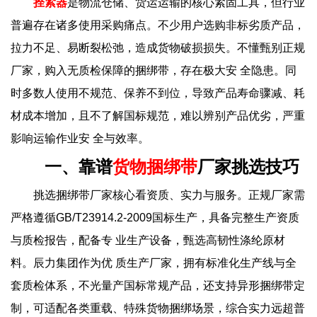
拴紧器
是物流仓储、货运运输的核心紧固工具，但行业
普遍存在诸多使用采购痛点。不少用户选购非标劣质产品，
拉力不足、易断裂松弛，造成货物破损损失。不懂甄别正规
厂家，购入无质检保障的捆绑带，存在极大安 全隐患。同
时多数人使用不规范、保养不到位，导致产品寿命骤减、耗
材成本增加，且不了解国标规范，难以辨别产品优劣，严重
影响运输作业安 全与效率。
一、靠谱
货物捆绑带
厂家挑选技巧
挑选捆绑带厂家核心看资质、实力与服务。正规厂家需
严格遵循GB/T23914.2-2009国标生产，具备完整生产资质
与质检报告，配备专 业生产设备，甄选高韧性涤纶原材
料。辰力集团作为优 质生产厂家，拥有标准化生产线与全
套质检体系，不光量产国标常规产品，还支持异形捆绑带定
制，可适配各类重载、特殊货物捆绑场景，综合实力远超普