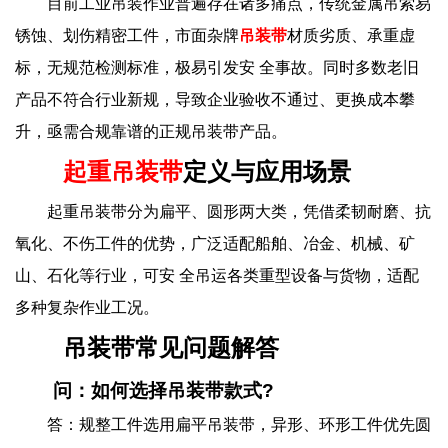
目前工业吊装作业普遍存在诸多痛点，传统金属吊索易
锈蚀、划伤精密工件，市面杂牌
吊装带
材质劣质、承重虚
标，无规范检测标准，极易引发安 全事故。同时多数老旧
产品不符合行业新规，导致企业验收不通过、更换成本攀
升，亟需合规靠谱的正规吊装带产品。
起重吊装带
定义与应用场景
起重吊装带分为扁平、圆形两大类，凭借柔韧耐磨、抗
氧化、不伤工件的优势，广泛适配船舶、冶金、机械、矿
山、石化等行业，可安 全吊运各类重型设备与货物，适配
多种复杂作业工况。
吊装带常见问题解答
问：如何选择吊装带款式?
答：规整工件选用扁平吊装带，异形、环形工件优先圆