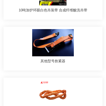
10吨加护环眼白色吊装带 合成纤维酸洗吊带
其他型号拴紧器