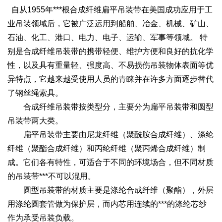
自从1955年***根合成纤维扁平吊装带在美国成功应用于工
业吊装领域后，它被广泛运用到船舶、冶金、机械、矿山、
石油、化工、港口、电力、电子、运输、军事等领域。 特
别是合成纤维吊装带的携带轻便、维护方便和良好的抗化学
性，以及具有重量轻、强度高、不易损伤吊装物体表面等优
异特点，它越来越受使用人员的青睐并在许多方面逐步替代
了钢丝绳索具。
合成纤维吊装带按类型分，主要分为扁平吊装带和圆型
吊装带两大类。
扁平吊装带主要由尼龙纤维（聚酰胺合成纤维）、涤纶
纤维（聚酯合成纤维）和丙纶纤维（聚丙烯合成纤维）制
成。它们各有特性，可适合于不同的环境场合，但不同材质
的吊装带***不可以混用。
圆型吊装带的材质主要是涤纶合成纤维（聚酯），外层
用涤纶圆套管做为保护层，而内芯用连续的***的涤纶芯纱
作为承受吊装负载。